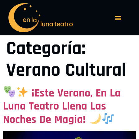
Categoría:
Verano Cultural
¡Este Verano, En La
Luna Teatro Llena Las
Noches De Magia!