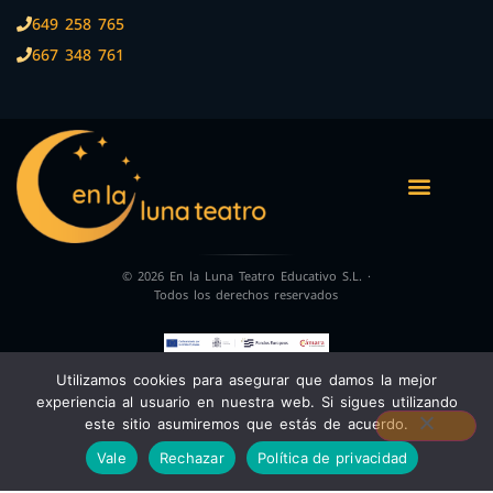
649 258 765
667 348 761
© 2026 En la Luna Teatro Educativo S.L. ·
Todos los derechos reservados
Utilizamos cookies para asegurar que damos la mejor
En La Luna Teatro S.L. ha sido beneficiaria de Fondos Europeos, cuyo objetivo
experiencia al usuario en nuestra web. Si sigues utilizando
es la mejora de la competitividad de las PYMES, y gracias al cual ha puesto en
marcha un Plan de Acción con el objetivo de reforzar la digitalización y la
este sitio asumiremos que estás de acuerdo.
competitividad de las pymes durante el año 2024. Para ello ha contado con el
apoyo del Programa Pyme Digital de la Cámara de Comercio de Granada.
Vale
Rechazar
Política de privacidad
#EuropaSeSiente