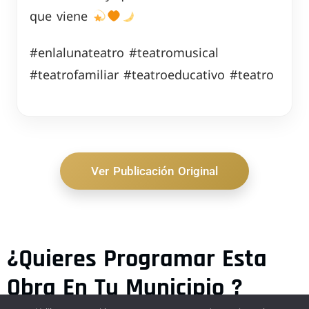
que viene
#enlalunateatro #teatromusical
#teatrofamiliar #teatroeducativo #teatro
Ver Publicación Original
¿Quieres Programar Esta
Obra En Tu Municipio ?