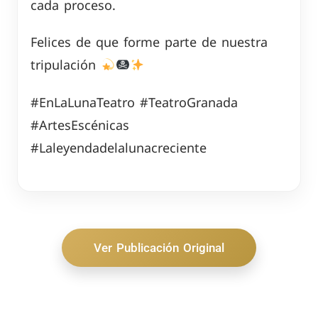
cada proceso.
Felices de que forme parte de nuestra
tripulación
#EnLaLunaTeatro #TeatroGranada
#ArtesEscénicas
#Laleyendadelalunacreciente
Ver Publicación Original