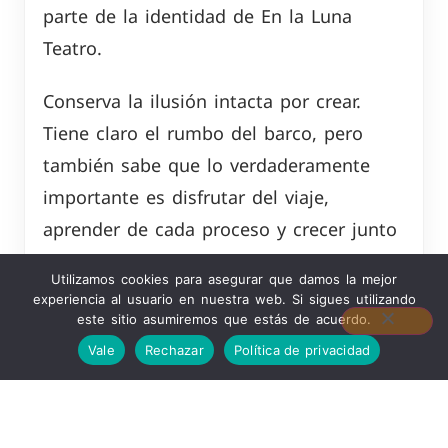
parte de la identidad de En la Luna
Teatro.
Conserva la ilusión intacta por crear.
Tiene claro el rumbo del barco, pero
también sabe que lo verdaderamente
importante es disfrutar del viaje,
aprender de cada proceso y crecer junto
a las personas que lo hacen posible.
Utilizamos cookies para asegurar que damos la mejor
experiencia al usuario en nuestra web. Si sigues utilizando
Gracias, Laura, por seguir imaginando
este sitio asumiremos que estás de acuerdo.
horizontes, levantando historias y
Vale
Rechazar
Política de privacidad
navegando hacia nuevas lunas.
#enlalunateatro #teatroeducativo