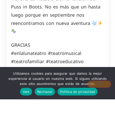
Puss in Boots. No es más que un hasta
luego porque en septiembre nos
reencontramos con nueva aventura
GRACIAS
#enlalunateatro #teatromusical
#teatrofamiliar #teatroeducativo
#teatroeducativo
Utilizamos cookies para asegurar que damos la mejor
experiencia al usuario en nuestra web. Si sigues utilizando
este sitio asumiremos que estás de acuerdo.
Vale
Rechazar
Política de privacidad
Ver Publicación Original